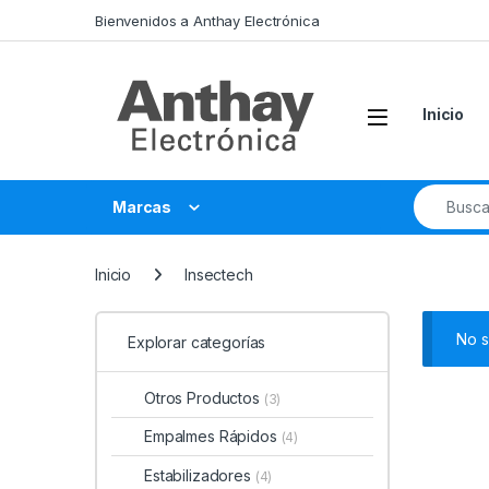
Saltar a la navegación
Saltar al contenido
Bienvenidos a Anthay Electrónica
Inicio
Buscar:
Marcas
Inicio
Insectech
No s
Explorar categorías
Otros Productos
(3)
Empalmes Rápidos
(4)
Estabilizadores
(4)